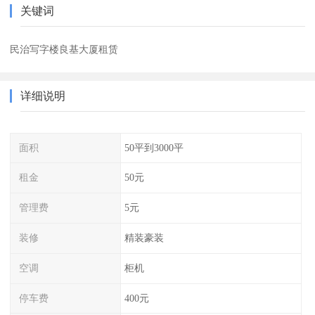
关键词
民治写字楼良基大厦租赁
详细说明
面积
50平到3000平
租金
50元
管理费
5元
装修
精装豪装
空调
柜机
停车费
400元