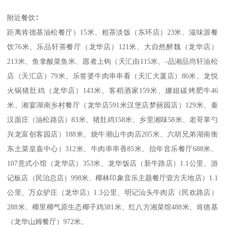
附近餐饮∶
距离肯德基油松餐厅）15米、粗茶淡饭（东环店）23米、滋味源餐
饮76米、乐品轩茶餐厅（龙华店）121米、大自然醉魏（龙华店）
213米、鱼拿酸菜鱼米、愿者上钩（天汇由115米、-品湘品尚轩油松
店（天汇店）79米、乐签婆牛肉串串看（天汇大厦店）86米、龙悦
火锅猪肚鸡（龙华店）143米、客稻酒家159米、娜姐碳烤肥牛46
米、湘宴湖南乡村餐厅（龙华店591米汉堡店梦丽园店）129米、秦
汉面庄（油松路店）83米、猪肚鸡158米、乡里湘味58米、老哥掌勺
兴龙富创客园店）188米、烧牛潮山牛肉店205米、六胡兄弟湖南衡
东土菜皇嘉中心）312米、牛肉串串香85米、抬年音乐餐厅688米、
107意式小馆（龙华店）353米、龙华饭店（新牛路店）1.1公里、游
记板店（民治总店）998米、椰林印象音乐主题餐厅壹方天地店）1.1
公里、万众驴庄（龙华店）1.3公里、明记汕头牛肉店（民欢路店）
288米、椰里椰气原生态椰子鸡381米、红八方湘菜馆488米、肯德基
（龙华山姆餐厅）972米。