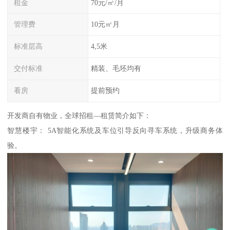
租金
70元/㎡/月
管理费
10元㎡月
标准层高
4,5米
交付标准
精装、毛坯均有
看房
提前预约
开发商自有物业，全球招租—租赁简介如下：
智慧楼宇： 5A智能化系统及车位引导反向寻车系统，升级商务体
验。