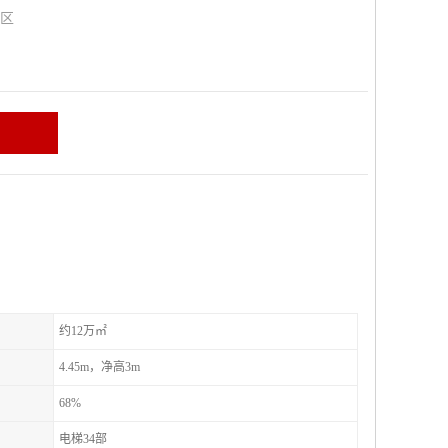
山区
约12万㎡
4.45m，净高3m
68%
电梯34部