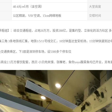
40.4元/㎡/月（含空凋）
大堂高度
公区精装，VAV空调，15cm网络地板
交楼时间
界枢纽】：综合交通枢纽，占地20万方，投资288亿，是集约型、立体化的活力社区
珠三角 3条地铁线汇集，地铁1/5/11号线交汇，10分钟直达宝安机场，15分钟快速
及交通换乘区，下3层是深圳停车场，设5300多个停车位
商业2.3万方餐饮配套，西贝·小贝肉夹馍、张粿老、鱼你yoyo酸菜鱼均已开业，