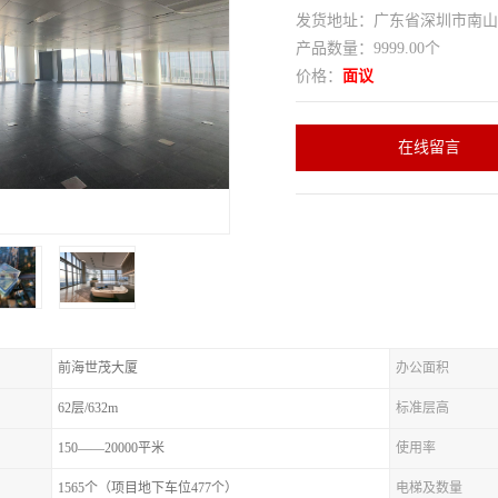
发货地址：广东省深圳市南
产品数量：9999.00个
价格：
面议
在线留言
前海世茂大厦
办公面积
62层/632m
标准层高
150——20000平米
使用率
1565个（项目地下车位477个）
电梯及数量