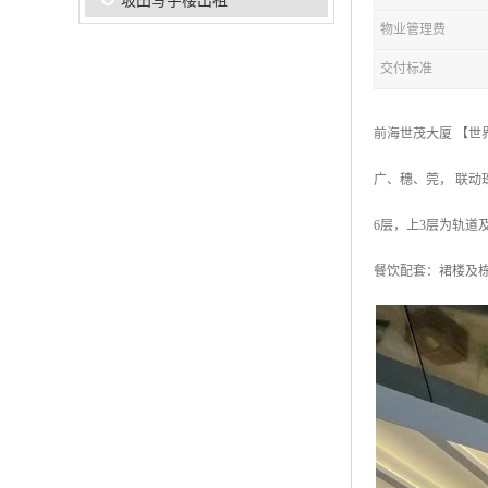
坂田写字楼出租
物业管理费
交付标准
前海世茂大厦 【世
广、穗、莞， 联动
6层，上3层为轨道
餐饮配套：裙楼及栋