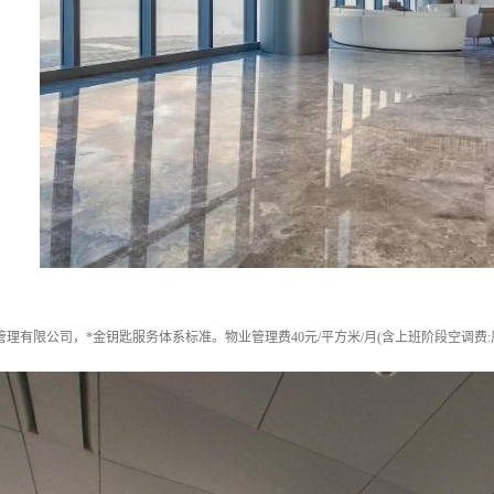
理有限公司，*金钥匙服务体系标准。物业管理费40元/平方米/月(含上班阶段空调费:周一到周