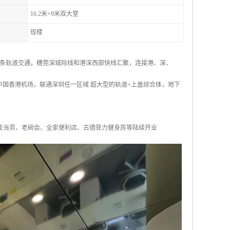
16.2米+9米双大堂
现楼
 多条轨道交通，穗莞深城际线和港深西部快线汇聚，连接港、深、
到达中国香港机场，联通深圳任一区域 超大型的轨道+上盖综合体，地下
另有麦当劳、老碗会、全家便利店、古德菲力健身房等陆续开业