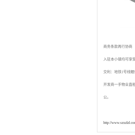
商务条款再行协商
入驻本小镇均可享
交利：地铁1号线鲤
开发商一手物业直租，
公。
http://www.szxzlzl.c