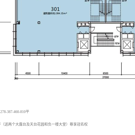
8-387-460-810平
92平（送两个大露台及天台花园和负一楼大堂）尊享冠名权