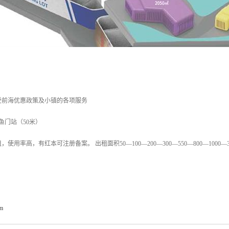
受前海优惠政策及小镇的各项服务
鱼门站（50米）
使用率高，有红本可注册备案。 出租面积50—100—200—300—550—800—10
om