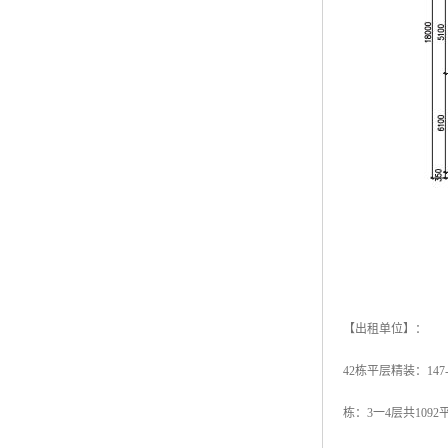
【出租单位】：
42栋平层精装：147-27
栋：3一4层共10