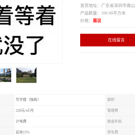
发货地址：广东省深圳市南
产品数量：100.00平方米
价格：
面议
在线留言
写字楼（独栋）
面积
220元/㎡/月
管理费
计电费
租金补贴
征收15%
停车费