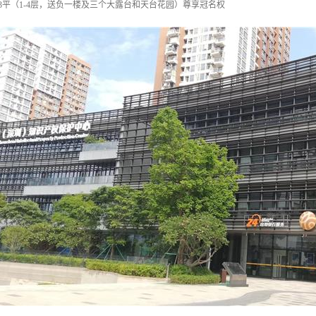
3053平（1-4层，送负一楼及三个大露台和天台花园）尊享冠名权