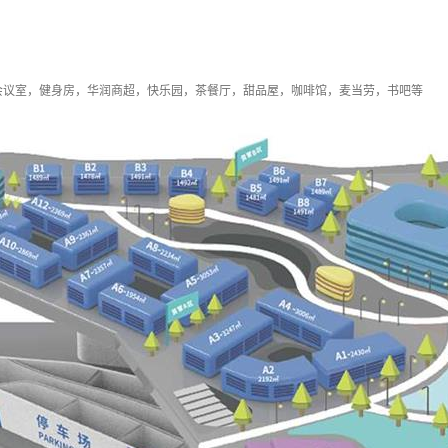
会议室，健身房，华润商超，快乐园，茶餐厅，甜品屋，咖啡馆，麦当劳，书吧等