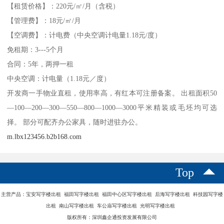
【租赁价格】：220元/㎡/月（含税）
【管理费】：18元/㎡/月
【空调费】：计电费（中央空调计电量1.18元/度）
免租期：3---5个月
合同：5年，两押一租
中央空调：计电量（1.18元／度）
开发商一手物业直租，使用率高，有红本可注册备案。 出租面积50
—100—200—300—550—800—1000—3000平米精装或毛坯均可选
择。 部分可配齐办公家具，随时进驻办公。
m.lbx123456.b2b168.com
Top
主营产品：宝安写字楼出租 福田写字楼出租 福田中心区写字楼出租 后海写字楼出租 科技园写字楼
出租 南山写字楼出租 车公庙写字楼出租 光明写字楼出租
版权所有：深圳鑫企通投资发展有限公司