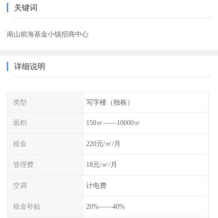
关键词
南山前海基金小镇招商中心
详细说明
类型
写字楼（独栋）
面积
150㎡——10000㎡
租金
220元/㎡/月
管理费
18元/㎡/月
空调
计电费
租金补贴
20%——40%