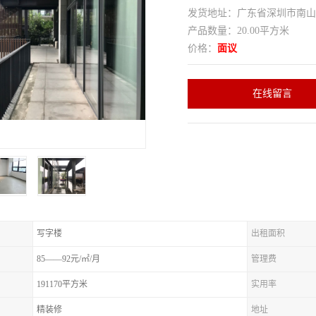
发货地址：广东省深圳市南
产品数量：20.00平方米
价格：
面议
在线留言
写字楼
出租面积
85——92元/㎡/月
管理费
191170平方米
实用率
精装修
地址