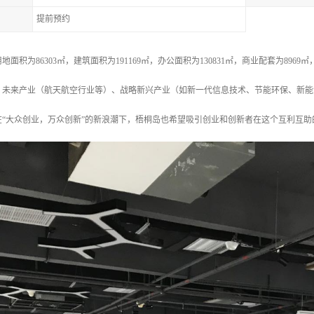
提前预约
积为86303㎡，建筑面积为191169㎡，办公面积为130831㎡，商业配套为8969㎡，容
：未来产业（航天航空行业等）、战略新兴产业（如新一代信息技术、节能环保、新能
在“大众创业，万众创新”的新浪潮下，梧桐岛也希望吸引创业和创新者在这个互利互助