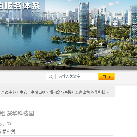
>
产品中心
>
宝安写字楼出租
> 梧桐岛写字楼开发商出租 深华科技园
租 深华科技园
数：50
字楼租赁