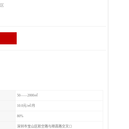
山区
50——2000㎡
10.0元/㎡/月
80%
深圳市宝山区航空路与顺昌路交叉☐