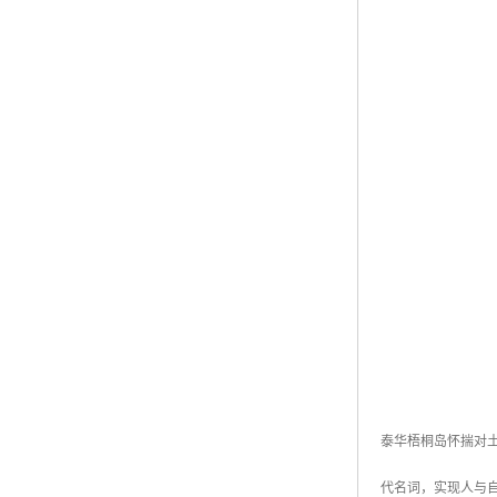
泰华梧桐岛怀揣对
代名词，实现人与