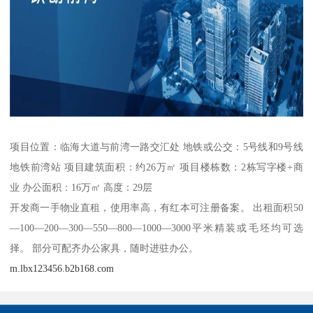
项目位置：临海大道与前湾一路交汇处 地铁或公交：5号线和9号线
地铁前湾站 项目建筑面积：约26万㎡ 项目楼栋数：2栋写字楼+商
业 办公面积：16万㎡ 高度：29层
开发商一手物业直租，使用率高，有红本可注册备案。 出租面积50
—100—200—300—550—800—1000—3000平米精装或毛坯均可选
择。 部分可配齐办公家具，随时进驻办公。
m.lbx123456.b2b168.com