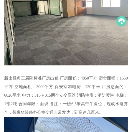
新出经典三层院标准厂房出租 厂房面积：4850平方 宿舍面积：1650
平方 空地面积：2000平方 保安室加电房：120平米 厂房总面的：
6620平米 电力：315＋315两个立变压器 消防性质：消防喷淋 电梯：
1部2吨 合同年限：面谈 备注：一楼6.5米高带牛角位，现成水电齐
全，带豪华装修办公室交通非常发达，到高速几百米。