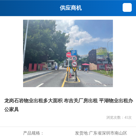
供应商机
龙岗石岩物业出租多大面积 布吉关厂房出租 平湖物业出租办
公家具
浏览次数：
41
次
产品规格：
发货地:
广东省深圳市南山区