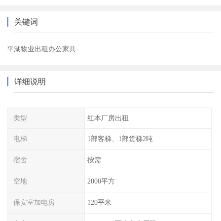
关键词
平湖物业出租办公家具
详细说明
类型
红本厂房出租
电梯
1部客梯、1部货梯2吨
宿舍
按需
空地
2000平方
保安室加电房
120平米