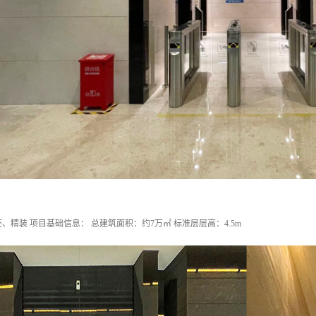
、精装 项目基础信息： 总建筑面积：约7万㎡ 标准层层高：4.5m