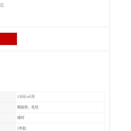
山区
130元/㎡/月
精装修、毛坯
随时
1年起