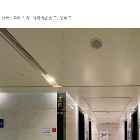
 外墙：幕墙 内墙：轻质墙板 大门：玻璃门