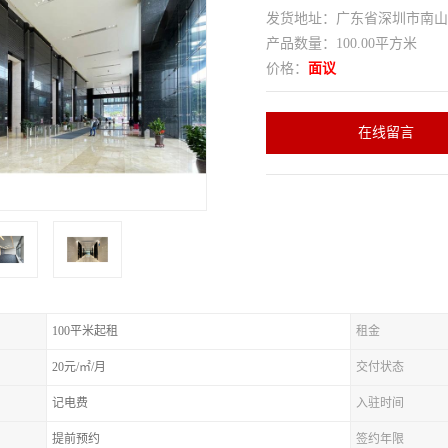
发货地址：广东省深圳市南
产品数量：100.00平方米
价格：
面议
在线留言
100平米起租
租金
20元/㎡/月
交付状态
记电费
入驻时间
提前预约
签约年限