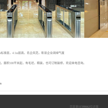
0m标准层，4.1m层高，名企风范，彰显企业阔绰气度
，面积100平米起，有毛坯，精装，也可订制装修，欢迎来电咨询。
om
您是第
11598662
位访客