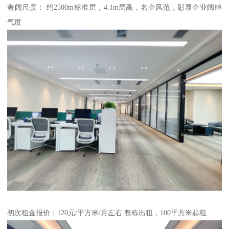
奢阔尺度： 约2500m标准层，4.1m层高，名企风范，彰显企业阔绰
气度
初次租金报价：120元/平方米/月左右 整栋出租，100平方米起租