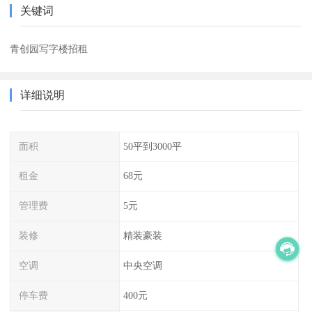
关键词
青创园写字楼招租
详细说明
面积
50平到3000平
租金
68元
管理费
5元
装修
精装豪装
空调
中央空调
停车费
400元