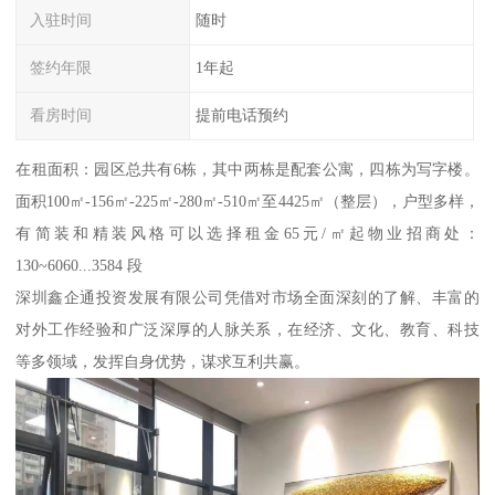
入驻时间
随时
签约年限
1年起
看房时间
提前电话预约
在租面积：园区总共有6栋，其中两栋是配套公寓，四栋为写字楼。
面积100㎡-156㎡-225㎡-280㎡-510㎡至4425㎡（整层），户型多样，
有简装和精装风格可以选择租金65元/㎡起物业招商处：
130~6060...3584 段
深圳鑫企通投资发展有限公司凭借对市场全面深刻的了解、丰富的
对外工作经验和广泛深厚的人脉关系，在经济、文化、教育、科技
等多领域，发挥自身优势，谋求互利共赢。