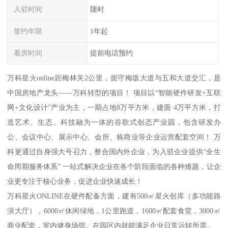
入驻时间
随时
签约年限
1年起
看房时间
提前电话预约
万科星火online距梅林关2公里，扼守梅坂大道与五和大道交汇，是
中国房地产龙头——万科转型的项目！ 项目以“智能硬件研发+互联
网+文化设计”产业为主，一期占地8万平方米，建面 4万平方米，打
造艺术、生态、科技融为一体的谷歌式创态产业园，包含研发办
公、会议中心、展示中心、会所、栋商业等企业运营配套空间！ 万
科更通过自身强大号召力，整合国内外企业，为入驻企业提供“全生
命周期服务体系” 一站式解决企业在各个阶段面临的各种难题，让企
业更专注于核心业务，促进企业快速成长！
万科星火ONLINE在硬件配备方面，建有500㎡星火创库（多功能路
演大厅），6000㎡休闲绿地，1公里跑道，1600㎡配套食堂，3000㎡
商业配套，室内健身场馆。在园区内就能满足企业日常运转所需。