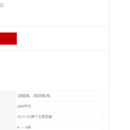
山区
1部客梯、1部货梯2吨
2000平方
315＋315两个立变压器
4——8米