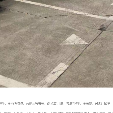
000平，带消防喷淋，两部三吨电梯，办公室1-3层，每层700平，带装修，另加厂区单一