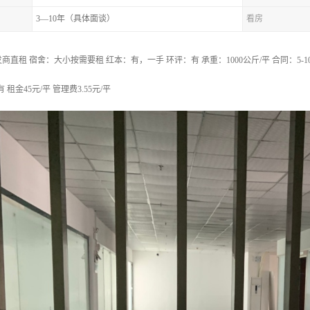
3—10年（具体面谈）
看房
直租 宿舍：大小按需要租 红本：有，一手 环评：有 承重：1000公斤/平 合同：5-1
有 租金45元/平 管理费3.55元/平