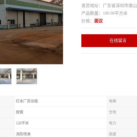
发货地址：广东省深圳市南
产品数量：100.00平方米
价格：
面议
在线留言
红本厂房出租
电梯
按需
空地
120平米
电力
消防喷淋
高度