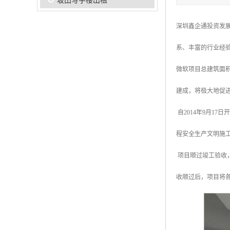
坂田写字楼出租
深圳鑫企通投资发
系、丰富的行业经
微软项目总建筑面积
建成，将极大地促
自2014年9月1
程安全生产文明施
项目顺过竣工验收
收顺过后，项目将