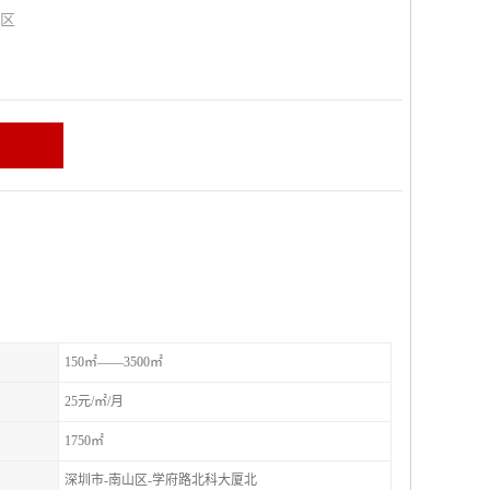
山区
150㎡——3500㎡
25元/㎡/月
1750㎡
深圳市-南山区-学府路北科大厦北