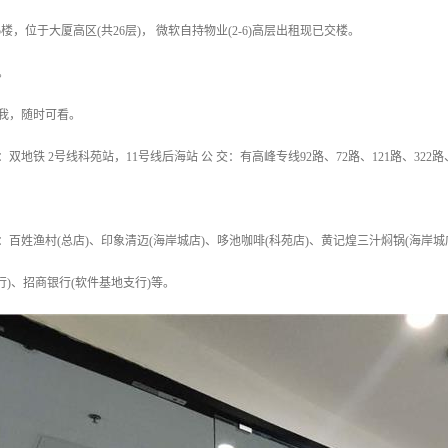
25楼，位于大厦高区(共26层)， 微软自持物业(2-6)高层出租现已交楼。
。
我，随时可看。
：双地铁 2号线科苑站，11号线后海站 公 交：有高峰专线92路、72路、121路、32
：百姓渔村(总店)、印象清迈(海岸城店)、哆池咖啡(科苑店)、黄记煌三汁焖锅(海岸城店
行)、招商银行(软件基地支行)等。