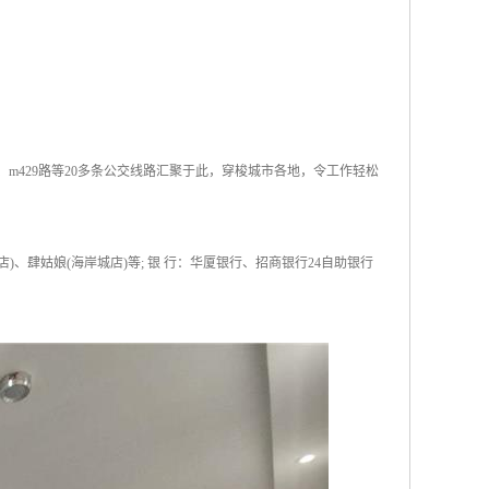
2路、m429路等20多条公交线路汇聚于此，穿梭城市各地，令工作轻松
)、肆姑娘(海岸城店)等; 银 行：华厦银行、招商银行24自助银行