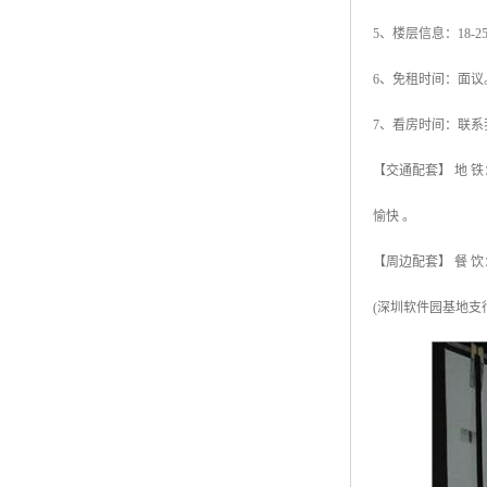
5、楼层信息：18-
6、免租时间：面议
7、看房时间：联系
【交通配套】 地 铁
愉快 。
【周边配套】 餐 饮
(深圳软件园基地支