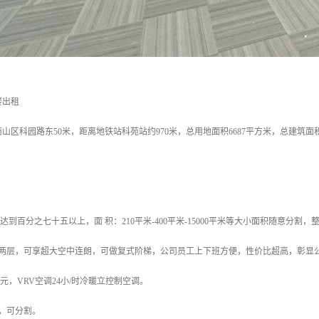
楼出租
山区科园路东50米，距离地铁站科苑站约970米，总用地面积6687平方米，总建筑面积5
达到百分之七十五以上，面 积：210平米-400平米-15000平米等大小面积随意分割，整
租两层，可享超大空中连朗，可做复式阶梯，公司员工上下班方便，性价比超高，彰显
5元，VRV空调24小/时冷暖立控制空调。
，可分割。