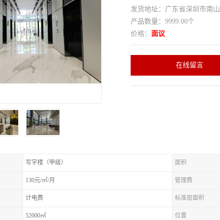
发货地址：广东省深圳市南
产品数量：9999.00个
价格：
面议
在线留言
写字楼（甲级）
面积
130元/㎡/月
管理费
计电费
标准层面积
52000㎡
位置