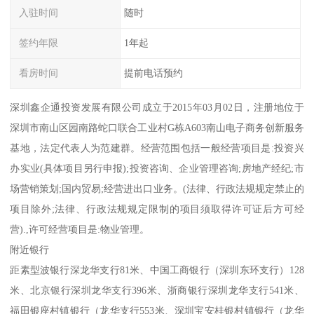
入驻时间
随时
签约年限
1年起
看房时间
提前电话预约
深圳鑫企通投资发展有限公司成立于2015年03月02日，注册地位于
深圳市南山区园南路蛇口联合工业村G栋A603南山电子商务创新服务
基地，法定代表人为范建群。经营范围包括一般经营项目是:投资兴
办实业(具体项目另行申报);投资咨询、企业管理咨询;房地产经纪;市
场营销策划;国内贸易;经营进出口业务。(法律、行政法规规定禁止的
项目除外;法律、行政法规规定限制的项目须取得许可证后方可经
营).,许可经营项目是:物业管理。
附近银行
距素型波银行深龙华支行81米、中国工商银行（深圳东环支行）128
米、北京银行深圳龙华支行396米、浙商银行深圳龙华支行541米、
福田银座村镇银行（龙华支行553米、深圳宝安桂银村镇银行（龙华