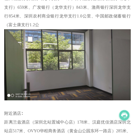
支行）659米、广发银行（龙华支行）843米、激商银行深圳龙华支
行854米、深圳农村商业银行龙华支行1.0公里、中国邮政储蓄银行
（富士康支行1.2公
附近酒店∶
距离兰兹酒店（深圳北站置城中心店）178米、汉庭优佳酒店深圳北
站店517米、OVYO华程商务酒店（黄金山公园东环一路店）285米、