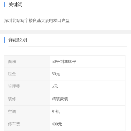
关键词
深圳北站写字楼良基大厦电梯口户型
详细说明
面积
50平到3000平
租金
50元
管理费
5元
装修
精装豪装
空调
柜机
停车费
400元