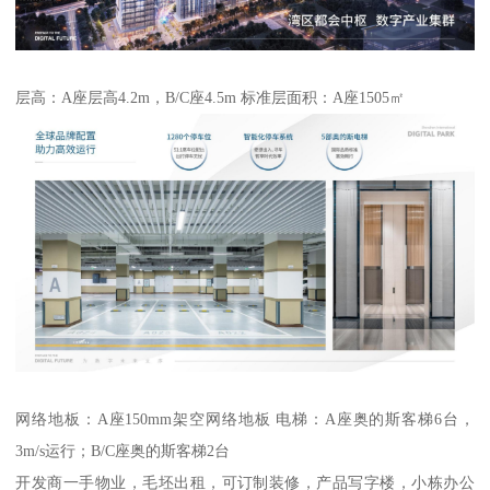
层高：A座层高4.2m，B/C座4.5m 标准层面积：A座1505㎡
网络地板：A座150mm架空网络地板 电梯：A座奥的斯客梯6台，
3m/s运行；B/C座奥的斯客梯2台
开发商一手物业，毛坯出租，可订制装修，产品写字楼，小栋办公