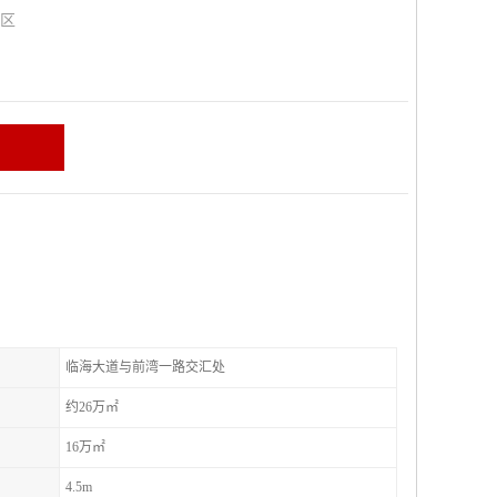
山区
临海大道与前湾一路交汇处
约26万㎡
16万㎡
4.5m