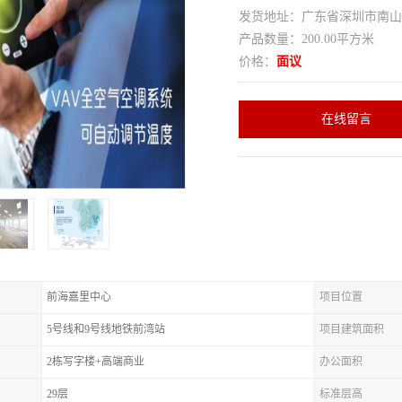
发货地址：广东省深圳市南
产品数量：200.00平方米
价格：
面议
在线留言
前海嘉里中心
项目位置
5号线和9号线地铁前湾站
项目建筑面积
2栋写字楼+高端商业
办公面积
29层
标准层高