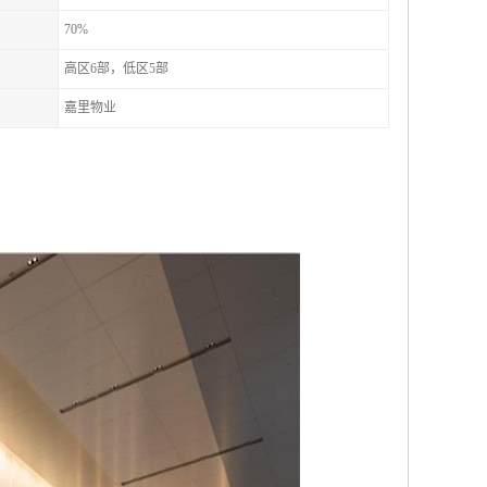
70%
高区6部，低区5部
嘉里物业