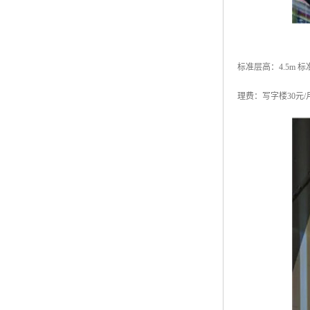
标准层高：4.5m 
理费：写字楼30元