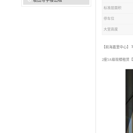
坂田写字楼出租
标准层面积
停车位
大堂高度
【前海嘉里中心】 
2座5A级现楼租赁