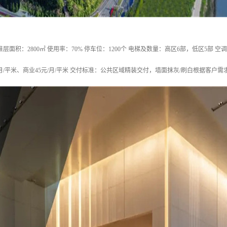
标准层面积：2800㎡ 使用率：70% 停车位：1200个 电梯及数量：高区6部，低区5部 
/月/平米、商业45元/月/平米 交付标准：公共区域精装交付，墙面抹灰/刷白根据客户