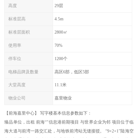
高度
29层
标准层高
4.5m
标准层面积
2800㎡
使用率
70%
停车位
1200个
电梯品牌及数量
高区6部，低区5部
大堂高度
11.1米
物业公司
嘉里物业
【前海嘉里中心】 写字楼基本信息参数如下：
臻品单位，出租 前海“”信息港前期项目 与世界企业为邻 项目位于临
海大道与前湾一路交汇处，与地铁前湾站无缝接驳。 “9+2+1”陆海空