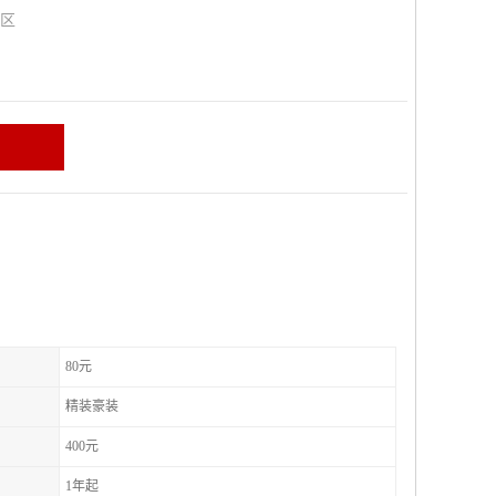
山区
80元
精装豪装
400元
1年起