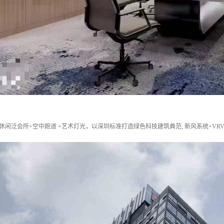
休闲泛会所+空中跑道 +艺术灯光，以深圳标准打造绿色科技建筑典范; 新风系统+VR