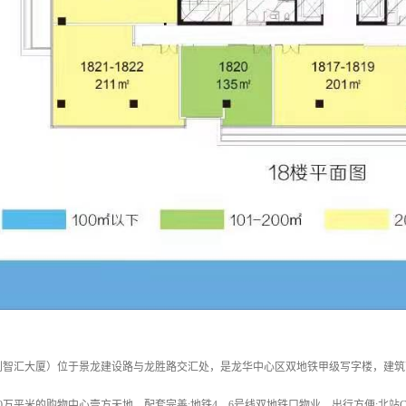
创智汇大厦）位于景龙建设路与龙胜路交汇处，是龙华中心区双地铁甲级写字楼，建筑
0万平米的购物中心壹方天地，配套完善;地铁4、6号线双地铁口物业，出行方便;北