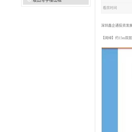
坂田写字楼出租
看房时间
深圳鑫企通投资发
【阔绰】约15m双