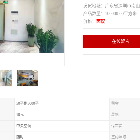
发货地址：广东省深圳市南
产品数量：100000.00平方米
价格：
面议
在线留言
50平到3000平
租金
10元
装修
中央空调
停车费
随时
签约年限