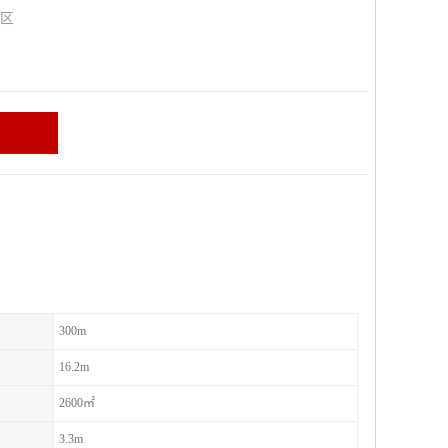
山区
300m
16.2m
2600㎡
3.3m