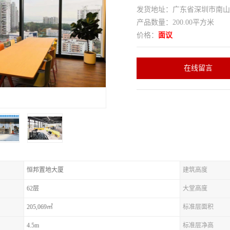
发货地址：广东省深圳市南
产品数量：200.00平方米
价格：
面议
在线留言
恒邦置地大厦
建筑高度
62层
大堂高度
205,069㎡
标准层面积
4.5m
标准层净高