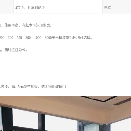
477个，共享1565个
电梯
租，使用率高，有红本可注册备案。
200—300—550—800—1000—3000平米精装或毛坯均可选择。
具，随时进驻办公。
胶漆、10-15cm架空地板、透明钢化玻璃门