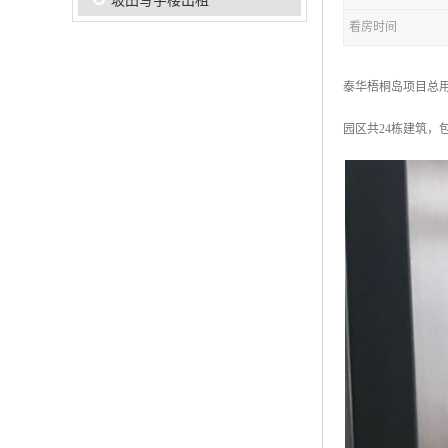
坂田写字楼出租
看房时间
泰华梧桐岛项目总用地面
园区共24栋建筑，包