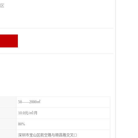
山区
50——2000㎡
10.0元/㎡/月
80%
深圳市宝山区航空路与顺昌路交叉☐