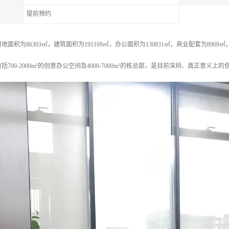
提前预约
积为86303㎡，建筑面积为191169㎡，办公面积为130831㎡，商业配套为8969㎡，容
括700-2000m²的创意办公空间及4000-7000m²的栋总部，是目前深圳、真正意义