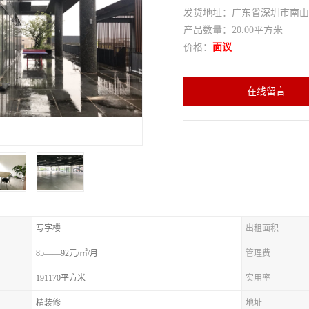
发货地址：广东省深圳市南
产品数量：20.00平方米
价格：
面议
在线留言
写字楼
出租面积
85——92元/㎡/月
管理费
191170平方米
实用率
精装修
地址