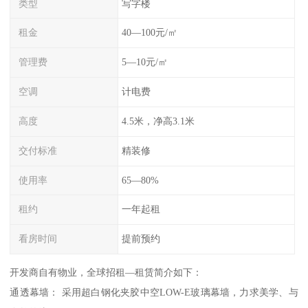
类型
写字楼
租金
40—100元/㎡
管理费
5—10元/㎡
空调
计电费
高度
4.5米，净高3.1米
交付标准
精装修
使用率
65—80%
租约
一年起租
看房时间
提前预约
开发商自有物业，全球招租—租赁简介如下：
通透幕墙： 采用超白钢化夹胶中空LOW-E玻璃幕墙，力求美学、与