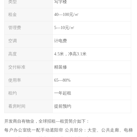
类型
写字楼
租金
40—100元/㎡
管理费
5—10元/㎡
空调
计电费
高度
4.5米，净高3.1米
交付标准
精装修
使用率
65—80%
租约
一年起租
看房时间
提前预约
开发商自有物业，全球招租—租赁简介如下：
每户办公室统一配手动遮阳帘 公共部分：大堂、公共走廊、电梯