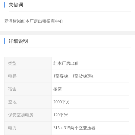
关键词
罗湖横岗红本厂房出租招商中心
详细说明
类型
红本厂房出租
电梯
1部客梯、1部货梯2吨
宿舍
按需
空地
2000平方
保安室加电房
120平米
电力
315＋315两个立变压器