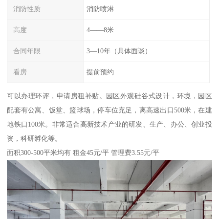
消防性质
消防喷淋
高度
4——8米
合同年限
3—10年（具体面谈）
看房
提前预约
可以办理环评，申请房租补贴。园区外观硅谷式设计，环境，园区
配套有公寓、饭堂、篮球场，停车位充足，离高速出口500米，在建
地铁口100米。非常适合高新技术产业的研发、生产、办公、创业投
资，科研孵化等。
面积300-500平米均有 租金45元/平 管理费3.55元/平