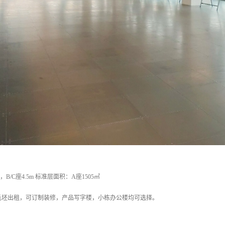
，B/C座4.5m 标准层面积：A座1505㎡
毛坯出租，可订制装修，产品写字楼，小栋办公楼均可选择。