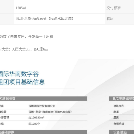
1505㎡
交付标准
深圳·龙华·梅观高速（民治水库北岸）
看房
 为数字未来立序，开发商一手出租
% 大堂：A座大堂8m，B/C座6m