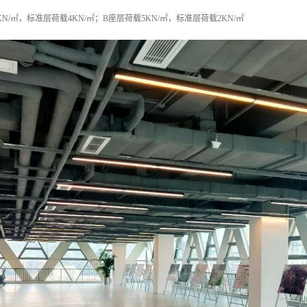
N/㎡，标准层荷载4KN/㎡；B座层荷载5KN/㎡，标准层荷载2KN/㎡