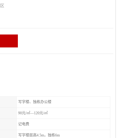
山区
写字楼、独栋办公楼
90元/㎡—120元/㎡
记电费
写字楼层高4.5m，独栋6m