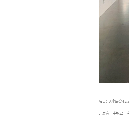
层高：A座层高4.2m
开发商一手物业，