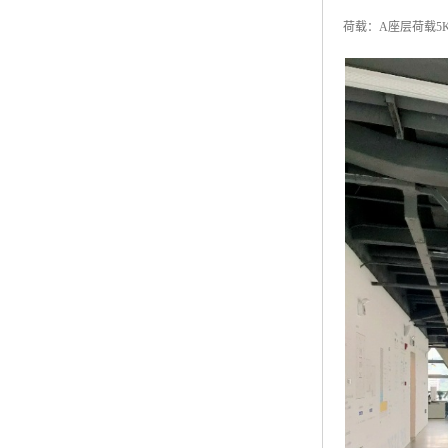
荷载：A座层荷载5K