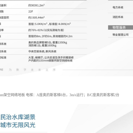
mm架空网络地板 电梯：A座奥的斯客梯6台，3m/s运行；B/C座奥的斯客梯2台