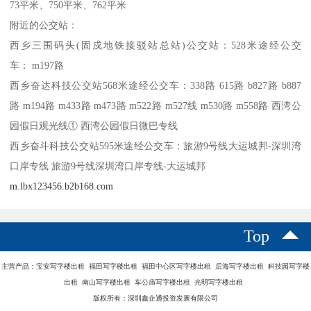
73平米、750平米、762平米
附近的公交站：
西乡三围码头(固戍地铁接驳站总站)公交站：528米途经公交
车： m197路
西乡奋达科技公交站568米途经公交车：338路 615路 b827路 b887
路 m194路 m433路 m473路 m522路 m527线 m530路 m558路 西湾公
园假日观光线① 西湾公园假日微巴专线
西乡奋斗科技公交站595米途经公交车：旅游9号线大运城邦-深圳湾
口岸专线 旅游9号线深圳湾口岸专线-大运城邦
m.lbx123456.b2b168.com
Top
主营产品：宝安写字楼出租 福田写字楼出租 福田中心区写字楼出租 后海写字楼出租 科技园写字楼
出租 南山写字楼出租 车公庙写字楼出租 光明写字楼出租
版权所有：深圳鑫企通投资发展有限公司