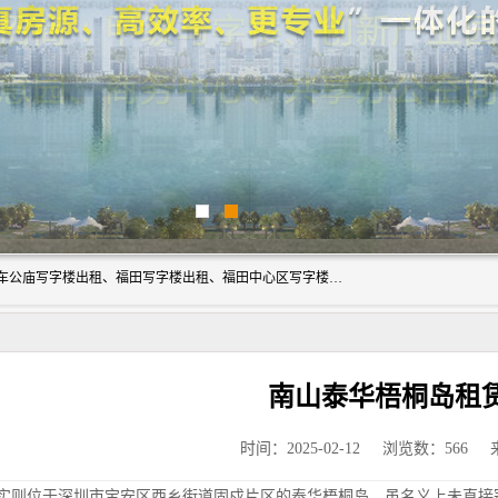
深圳鑫企通投资发展有限公司主营业务：宝安写字楼出租、车公庙写字楼出租、福田写字楼出租、福田中心区写字楼出租、光明写字楼出租、后海写字楼出租、科技园写字楼出租、南山写字楼出租等。公司专注为写字楼提供整体解决方案的化服务，依托于长期的写字楼线下运营经验和积累，以及丰富的互联网从业经验，拥有完善的服务架构体系、丰富的行业经验、与充分的销售资源。
南山泰华梧桐岛租
时间：2025-02-12
浏览数：566
实则位于深圳市宝安区西乡街道固戍片区的泰华梧桐岛，虽名义上未直接