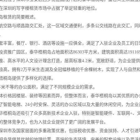
在深圳的写字楼租赁市场中占据了举足轻重的地位。
岛租赁的简要概述。
航空路与顺昌路交汇处，这一区域交通便利，多条公交线路在此交汇，同
。
套丰富，餐厅、银行、酒店等设施一应俱全，满足了入驻企业及员工的日
资推广园区，泰华梧桐岛占地面积达86303平方米，建筑面积高达1911
准、高水平的人文设计理念打造，层高标准4.2米，宽敞舒适，为企业提
极高，拥有2万平米生态湖及全冠幅移植的千余棵树木，实现了人与自然
梧桐岛提供了多样化的选择。
00平米不等的办公面积，满足了不同规模企业的需求。
体价格因楼层、装修等因素而异，但整体而言，泰华梧桐岛以其优质的办
了智能电梯、24小时安保、灵活的办公区域以及大量的休闲空间，为企业
华梧桐岛还吸引了众多高新技术企业入驻，特别是智能硬件、互联网+、
的整体竞争力，也为入驻企业提供了更广阔的发展平台。
深圳市及国家层面的多重政策优惠，包括税收优惠、资金扶持、人才引进
桐岛凭借其优越的地理位置、高端的生态环境、完善的配套设施以及灵活