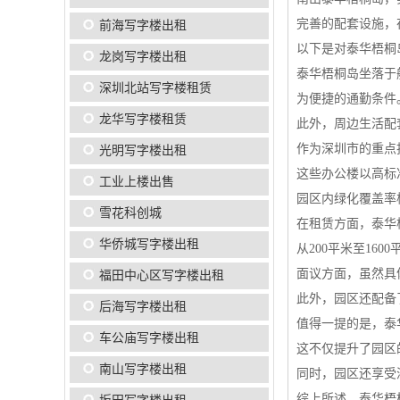
完善的配套设施，
前海写字楼出租
以下是对泰华梧桐
龙岗写字楼出租
泰华梧桐岛坐落于
深圳北站写字楼租赁
为便捷的通勤条件
龙华写字楼租赁
此外，周边生活配
作为深圳市的重点投
光明写字楼出租
这些办公楼以高标
工业上楼出售
园区内绿化覆盖率
雪花科创城
在租赁方面，泰华
华侨城写字楼出租
从200平米至16
面议方面，虽然具
福田中心区写字楼出租
此外，园区还配备
后海写字楼出租
值得一提的是，泰
车公庙写字楼出租
这不仅提升了园区
南山写字楼出租
同时，园区还享受
综上所述，泰华梧